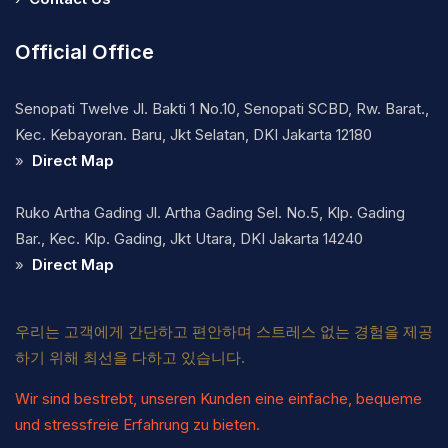
Official Office
Senopati Twelve Jl. Bakti 1 No.10, Senopati SCBD, Rw. Barat.,
Kec. Kebayoran. Baru, Jkt Selatan, DKI Jakarta 12180
»
Direct Map
Ruko Artha Gading Jl. Artha Gading Sel. No.5, Klp. Gading
Bar., Kec. Klp. Gading, Jkt Utara, DKI Jakarta 14240
»
Direct Map
우리는 고객에게 간단하고 편안하며 스트레스 없는 경험을 제공
하기 위해 최선을 다하고 있습니다.
Wir sind bestrebt, unseren Kunden eine einfache, bequeme
und stressfreie Erfahrung zu bieten.