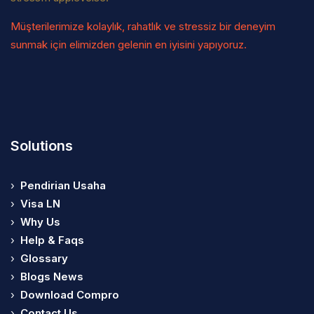
Müşterilerimize kolaylık, rahatlık ve stressiz bir deneyim
sunmak için elimizden gelenin en iyisini yapıyoruz.
Solutions
›
Pendirian Usaha
›
Visa LN
›
Why Us
›
Help & Faqs
›
Glossary
›
Blogs News
›
Download Compro
›
Contact Us