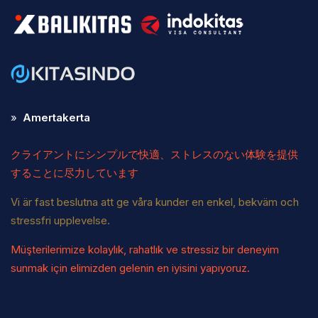
»
Amertakerta
クライアントにシンプルで快適、ストレスのない体験を提供
することに尽力しています
Vi är fast beslutna att ge våra kunder en enkel, bekväm och
stressfri upplevelse.
Müşterilerimize kolaylık, rahatlık ve stressiz bir deneyim
sunmak için elimizden gelenin en iyisini yapıyoruz.