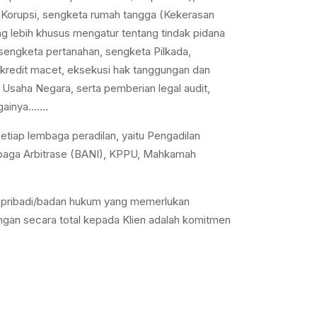
a: Korupsi, sengketa rumah tangga (Kekerasan
g lebih khusus mengatur tentang tindak pidana
, sengketa pertanahan, sengketa Pilkada,
 kredit macet, eksekusi hak tanggungan dan
a Usaha Negara, serta pemberian legal audit,
againya…….
iap lembaga peradilan, yaitu Pengadilan
embaga Arbitrase (BANI), KPPU, Mahkamah
 pribadi/badan hukum yang memerlukan
ungan secara total kepada Klien adalah komitmen