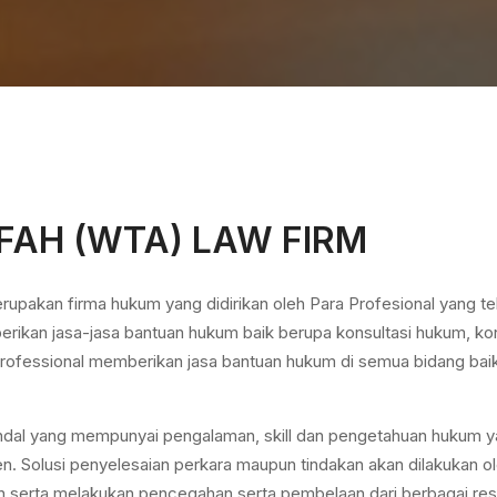
FAH (WTA) LAW FIRM
kan firma hukum yang didirikan oleh Para Profesional yang te
rikan jasa-jasa bantuan hukum baik berupa konsultasi hukum, k
rofessional memberikan jasa bantuan hukum di semua bidang baik li
al yang mempunyai pengalaman, skill dan pengetahuan hukum ya
en. Solusi penyelesaian perkara maupun tindakan akan dilakuka
en serta melakukan pencegahan serta pembelaan dari berbagai re