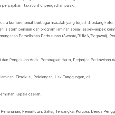
m perpajakan (taxation) di pengadilan pajak.
a komprehensif berbagai masalah yang terjadi di bidang ketenaga
n, sistem pensiun dan program jaminan sosial, aspek-aspek keimi
a penanganan Perselisihan Perburuhan (Swasta/BUMN/Pegawai), P
opsi dan Pengakuan Anak, Pembagian Harta, Perjanjian Perkawinan 
 Jaminan, Eksekusi, Pelelangan, Hak Tanggungan, dll.
emilihan Kepala daerah.
n, Penahanan, Penuntutan, Saksi, Tersangka, Korupsi, Denda Pen