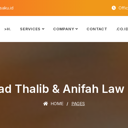
aku.id
Offi
>H.
SERVICES
COMPANY
CONTACT
.CO.I
d Thalib & Anifah Law
HOME
PAGES