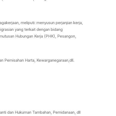
kerjaan, meliputi: menyusun perjanjian kerja,
grasian yang terkait dengan bidang
emutusan Hubungan Kerja (PHK), Pesangon,
dan Pemisahan Harta, Kewarganegaraan,dll.
gganti dan Hukuman Tambahan, Pemidanaan, dll