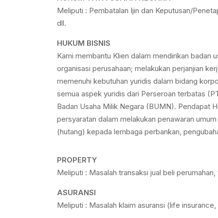
Meliputi : Pembatalan Ijin dan Keputusan/Penet
dll.
HUKUM BISNIS
Kami membantu Klien dalam mendirikan badan usa
organisasi perusahaan; melakukan perjanjian ker
memenuhi kebutuhan yuridis dalam bidang korpo
semua aspek yuridis dari Perseroan terbatas (P
Badan Usaha Milik Negara (BUMN). Pendapat Huk
persyaratan dalam melakukan penawaran umum (init
(hutang) kepada lembaga perbankan, pengubahan 
PROPERTY
Meliputi : Masalah transaksi jual beli perumahan
ASURANSI
Meliputi : Masalah klaim asuransi (life insuranc