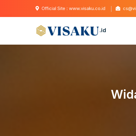
Official Site : www.visaku.co.id
cs@vis
.id
Wida