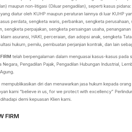
lan) maupun non-litigasi (Diluar pengadilan), seperti kasus pidan
yang diatur oleh KUHP maupun peraturan lainnya di luar KUHP yan
t), kasus perdata, sengketa waris, perbankan, sengketa perusahaan
an, sengketa perpajakan, sengketa persaingan usaha, penanganan
, klaim asuransi, HAKI, perceraian, dan adopsi anak, sengketa Tat
nsultasi hukum, pemilu, pembuatan perjanjian kontrak, dan lain seb
FIRM
telah berpengalaman dalam menguasai kasus-kasus pada set
ha Negara, Pengadilan Pajak, Pengadilan Hubungan Industrial, L
 Agung.
 mempublikasikan diri dan menawarkan jasa hukum kepada orang
an kami “believe in us, for we protect with excellency” Perlind
dihadapi demi kepuasan Klien kami.
W FIRM