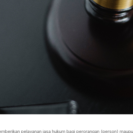
mberikan pelayanan jasa hukum bagi perorangan (person) maupu