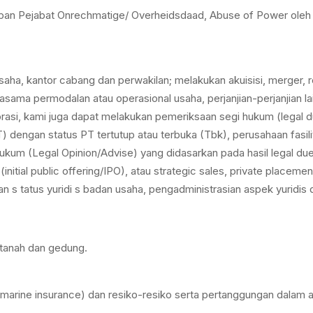
apan Pejabat Onrechmatige/ Overheidsdaad, Abuse of Power oleh 
ha, kantor cabang dan perwakilan; melakukan akuisisi, merger, r
jasama permodalan atau operasional usaha, perjanjian-perjanjian 
rasi, kami juga dapat melakukan pemeriksaan segi hukum (legal 
T) dengan status PT tertutup atau terbuka (Tbk), perusahaan fa
um (Legal Opinion/Advise) yang didasarkan pada hasil legal due
ial public offering/IPO), atau strategic sales, private placement,
s tatus yuridi s badan usaha, pengadministrasian aspek yuridis 
, tanah dan gedung.
e, marine insurance) dan resiko-resiko serta pertanggungan dalam a