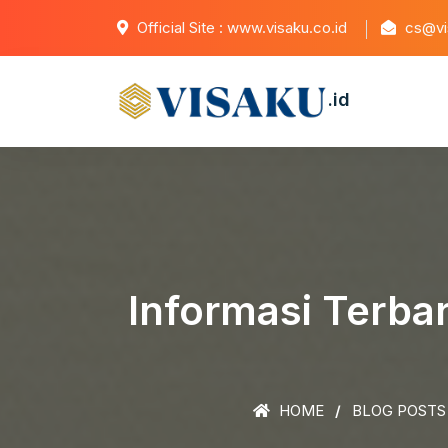
Official Site : www.visaku.co.id
cs@vis
.id
Informasi Terba
HOME
BLOG POSTS