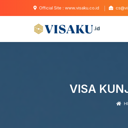
Official Site : www.visaku.co.id
cs@vis
.id
VISA KUNJ
H