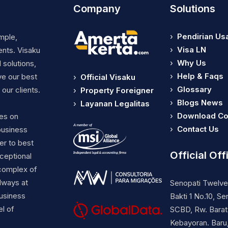
Company
Solutions
›
Pendirian Us
mple,
›
Visa LN
ents. Visaku
›
Why Us
 solutions,
›
Help & Faqs
ve our best
›
Official Visaku
›
Glossary
our clients.
›
Property Foreigner
›
Blogs News
›
Layanan Legalitas
›
Download C
ses on
›
Contact Us
business
er to best
Official Off
ceptional
complex of
lways at
Senopati Twelve 
business
Bakti 1 No.10, Se
el of
SCBD, Rw. Barat.
Kebayoran. Baru,