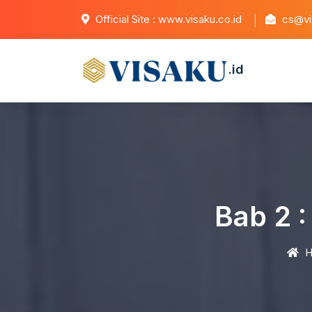
Official Site : www.visaku.co.id
cs@vis
.id
Bab 2 
H