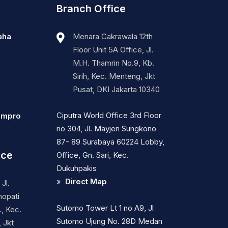
Branch Office
aha
Menara Cakrawala 12th
Floor Unit 5A Office, Jl.
M.H. Thamrin No.9, Kb.
Sirih, Kec. Menteng, Jkt
Pusat, DKI Jakarta 10340
Ciputra World Office 3rd Floor
ompro
no 304, Jl. Mayjen Sungkono
87- 89 Surabaya 60224 Lobby,
ice
Office, Gn. Sari, Kec.
Dukuhpakis
»
Direct Map
Jl.
nopati
Sutomo Tower Lt 1 no A9, Jl
, Kec.
Sutomo Ujung No. 28D Medan
 Jkt