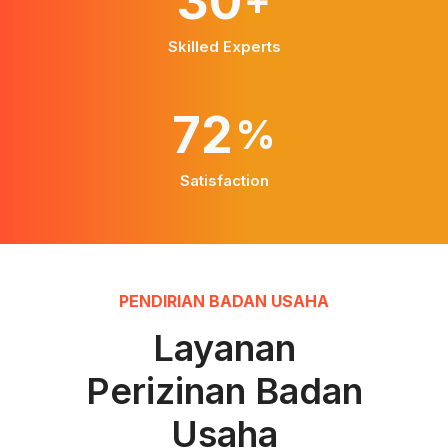
41
+
Skilled Experts
98
%
Satisfaction
PENDIRIAN BADAN USAHA
Layanan
Perizinan Badan
Usaha