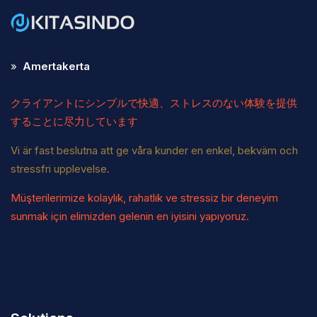
»
Amertakerta
クライアントにシンプルで快適、ストレスのない体験を提供
することに尽力しています
Vi är fast beslutna att ge våra kunder en enkel, bekväm och
stressfri upplevelse.
Müşterilerimize kolaylık, rahatlık ve stressiz bir deneyim
sunmak için elimizden gelenin en iyisini yapıyoruz.