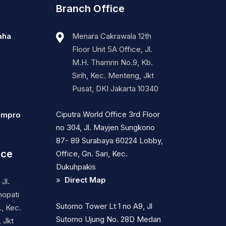
Branch Office
aha
Menara Cakrawala 12th
Floor Unit 5A Office, Jl.
M.H. Thamrin No.9, Kb.
Sirih, Kec. Menteng, Jkt
Pusat, DKI Jakarta 10340
Ciputra World Office 3rd Floor
ompro
no 304, Jl. Mayjen Sungkono
87- 89 Surabaya 60224 Lobby,
ice
Office, Gn. Sari, Kec.
Dukuhpakis
»
Direct Map
Jl.
nopati
Sutomo Tower Lt 1 no A9, Jl
, Kec.
Sutomo Ujung No. 28D Medan
 Jkt