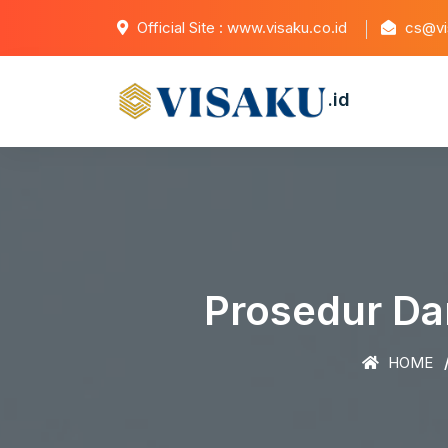
Official Site : www.visaku.co.id
cs@vis
.id
Prosedur Da
HOME