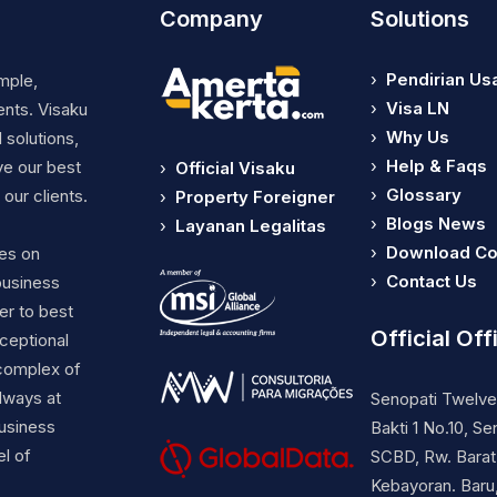
Company
Solutions
›
Pendirian Us
mple,
›
Visa LN
ents. Visaku
›
Why Us
 solutions,
›
Help & Faqs
ve our best
›
Official Visaku
›
Glossary
our clients.
›
Property Foreigner
›
Blogs News
›
Layanan Legalitas
›
Download C
ses on
›
Contact Us
business
er to best
Official Off
ceptional
complex of
lways at
Senopati Twelve 
business
Bakti 1 No.10, Se
el of
SCBD, Rw. Barat.
Kebayoran. Baru,