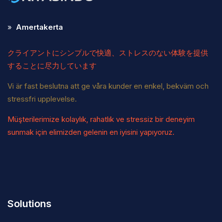
»
Amertakerta
クライアントにシンプルで快適、ストレスのない体験を提供
することに尽力しています
Vi är fast beslutna att ge våra kunder en enkel, bekväm och
stressfri upplevelse.
Müşterilerimize kolaylık, rahatlık ve stressiz bir deneyim
sunmak için elimizden gelenin en iyisini yapıyoruz.
Solutions